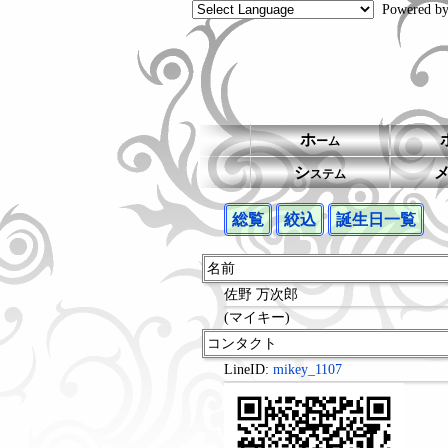
Powered b
ホ
ーム
シ
ステム
総覧
絞込
誕生日一覧
名前
佐野 万次郎
(マイキー)
コンタクト
LineID:
mikey_1107