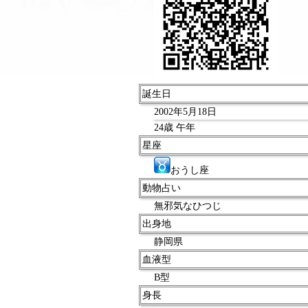
誕生日
2002年5月18日
24歳 午年
星座
おうし座
動物占い
無邪気なひつじ
出身地
静岡県
血液型
B型
身長