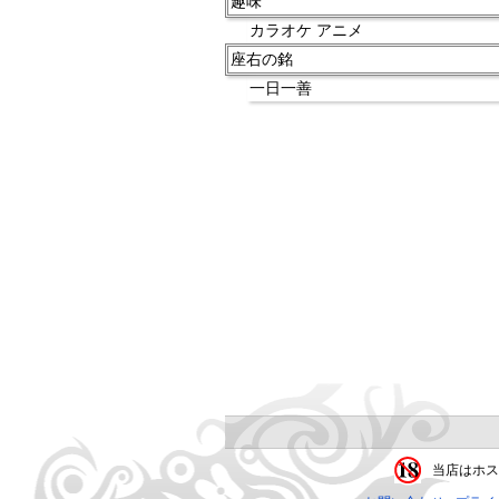
趣味
カラオケ アニメ
座右の銘
一日一善
当店はホス