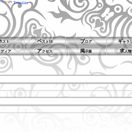
y
Translate
ホ
ベ
ブ
ギ
スト
スト10
ログ
ャラ
メ
ア
掲
求
ディア
クセス
示板
人情