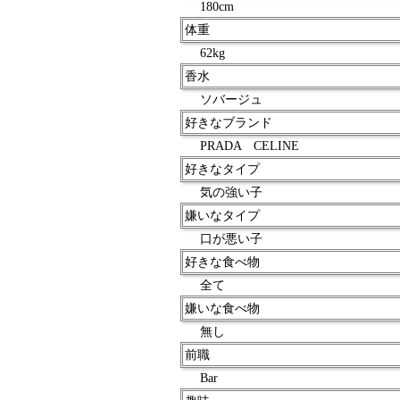
180cm
体重
62kg
香水
ソバージュ
好きなブランド
PRADA CELINE
好きなタイプ
気の強い子
嫌いなタイプ
口が悪い子
好きな食べ物
全て
嫌いな食べ物
無し
前職
Bar