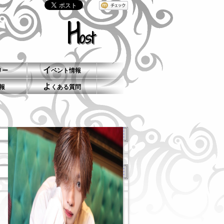
H
ost
イ
リー
ベント情報
よ
報
くある質問