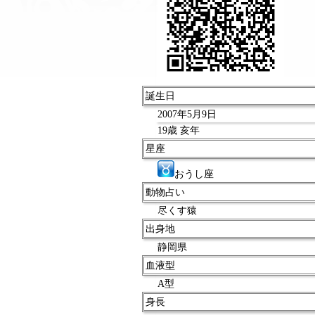
誕生日
2007年5月9日
19歳 亥年
星座
おうし座
動物占い
尽くす猿
出身地
静岡県
血液型
A型
身長