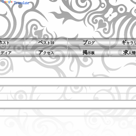
y
Translate
ホ
ベ
ブ
ギ
スト
スト10
ログ
ャラ
メ
ア
掲
求
ディア
クセス
示板
人情