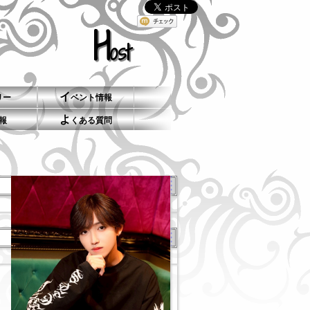
H
ost
イ
リー
ベント情報
よ
報
くある質問