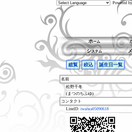
Powered b
ホ
ーム
シ
ステム
総覧
絞込
誕生日一覧
名前
松野千冬
(まつのちふゆ)
コンタクト
LineID:
iwaiwa05090618