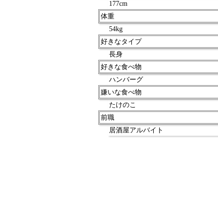
177cm
体重
54kg
好きなタイプ
長身
好きな食べ物
ハンバーグ
嫌いな食べ物
たけのこ
前職
居酒屋アルバイト