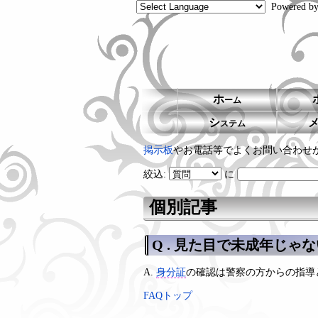
Powered b
ホ
ーム
シ
ステム
掲示板
やお電話等でよくお問い合わせ
絞込:
に
個別記事
Q . 見た目で未成年じ
A.
身分証
の確認は警察の方からの指導
FAQトップ