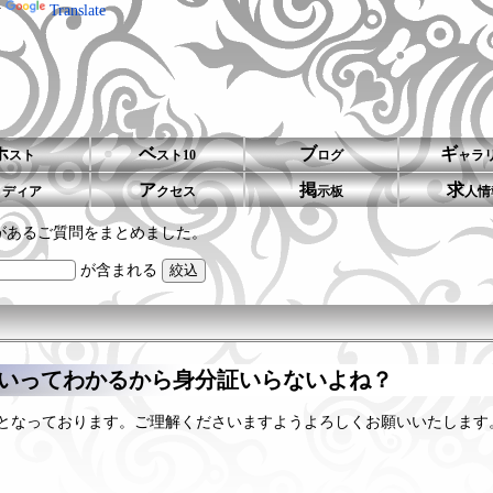
y
Translate
ホ
ベ
ブ
ギ
スト
スト10
ログ
ャラ
メ
ア
掲
求
ディア
クセス
示板
人情
があるご質問をまとめました。
が含まれる
ゃないってわかるから身分証いらないよね？
となっております。ご理解くださいますようよろしくお願いいたします