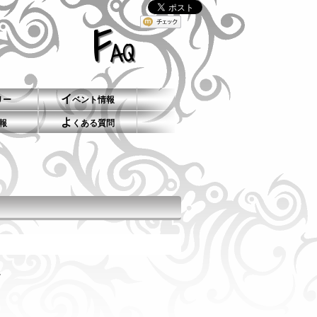
F
AQ
イ
リー
ベント情報
よ
報
くある質問
。